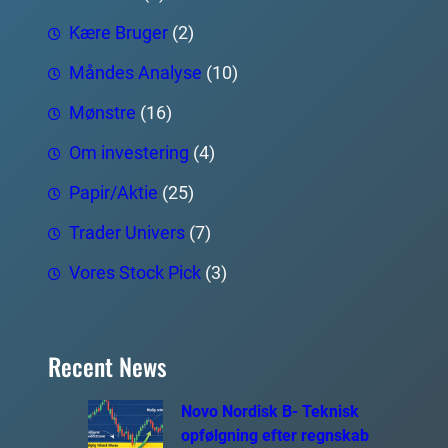
Kære Bruger
(2)
Måndes Analyse
(10)
Mønstre
(16)
Om investering
(4)
Papir/Aktie
(25)
Trader Univers
(7)
Vores Stock Pick
(3)
Recent News
Novo Nordisk B- Teknisk
opfølgning efter regnskab