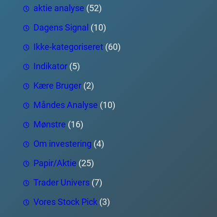
aktie analyse
(52)
Dagens Signal
(10)
Ikke-kategoriseret
(60)
Indikator
(5)
Kære Bruger
(2)
Måndes Analyse
(10)
Mønstre
(16)
Om investering
(4)
Papir/Aktie
(25)
Trader Univers
(7)
Vores Stock Pick
(3)