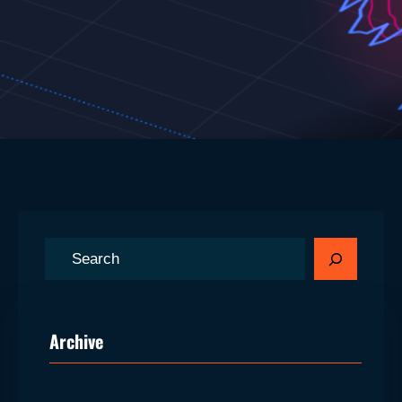
S
ø
g
Archive