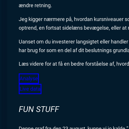
ændre retning.
Jeg kigger nærmere på, hvordan kursniveauer s
optrend, en fortsat sidelæns bevægelse, eller at
Uanset om du investerer langsigtet eller handler k
har brug for som en del af dit beslutnings grundla
Læs videre for at få en bedre forståelse af, hvord
Analyse
Live data
FUN STUFF
Denne graf fra den 23 august, kunne vi jo kalde