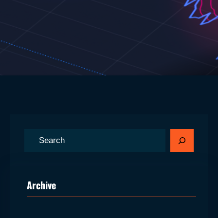
S
ø
g
Archive