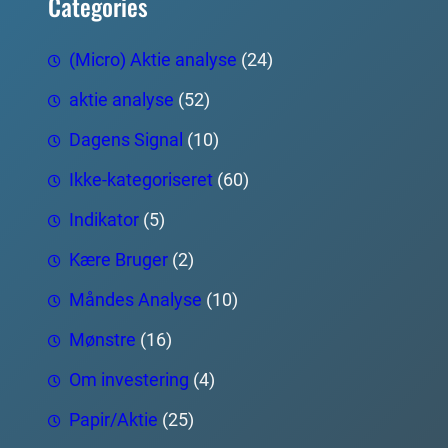
Categories
(Micro) Aktie analyse
(24)
aktie analyse
(52)
Dagens Signal
(10)
Ikke-kategoriseret
(60)
Indikator
(5)
Kære Bruger
(2)
Måndes Analyse
(10)
Mønstre
(16)
Om investering
(4)
Papir/Aktie
(25)