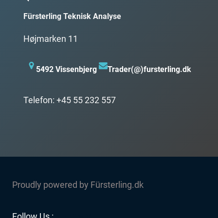
Fürsterling Teknisk Analyse
Højmarken 11
5492 Vissenbjerg
Trader(@)fursterling.dk
Telefon: +45 55 232 557
Proudly powered by Fürsterling.dk
Facebook
YouTube
Twitter
LinkedIn
Instagram
Follow Us :