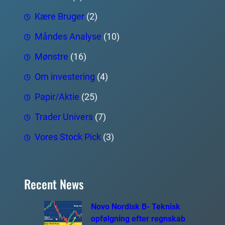
Kære Bruger
(2)
Måndes Analyse
(10)
Mønstre
(16)
Om investering
(4)
Papir/Aktie
(25)
Trader Univers
(7)
Vores Stock Pick
(3)
Recent News
Novo Nordisk B- Teknisk
opfølgning efter regnskab