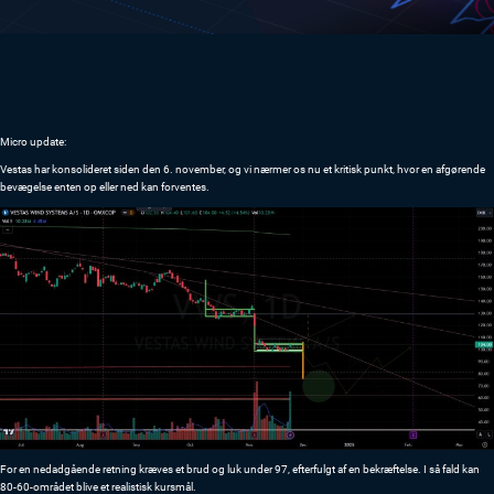
Micro update:
Vestas har konsolideret siden den 6. november, og vi nærmer os nu et kritisk punkt, hvor en afgørende
bevægelse enten op eller ned kan forventes.
For en nedadgående retning kræves et brud og luk under 97, efterfulgt af en bekræftelse. I så fald kan
80-60-området blive et realistisk kursmål.