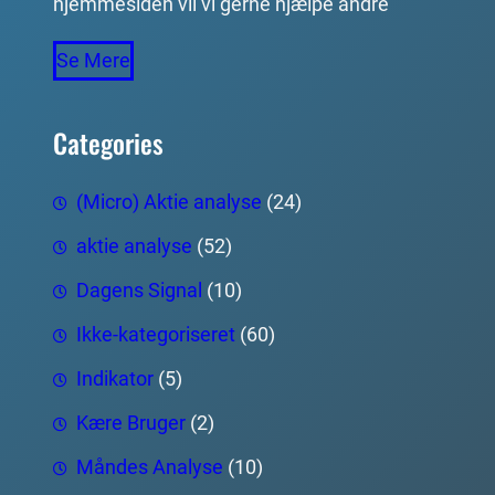
hjemmesiden vil vi gerne hjælpe andre
Se Mere
Categories
(Micro) Aktie analyse
(24)
aktie analyse
(52)
Dagens Signal
(10)
Ikke-kategoriseret
(60)
Indikator
(5)
Kære Bruger
(2)
Måndes Analyse
(10)