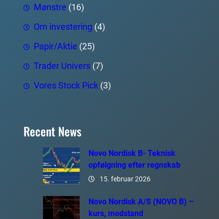
Mønstre
(16)
Om investering
(4)
Papir/Aktie
(25)
Trader Univers
(7)
Vores Stock Pick
(3)
Recent News
Novo Nordisk B- Teknisk
opfølgning efter regnskab
15. februar 2026
Novo Nordisk A/S (NOVO B) –
kurs, modstand