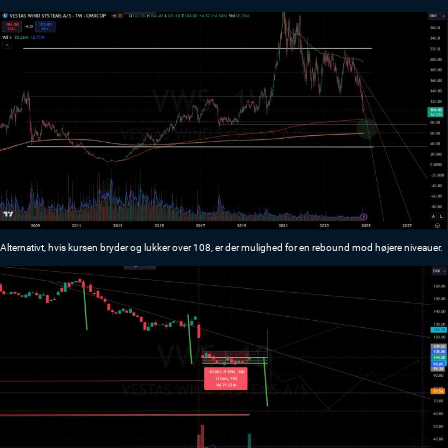
Alternativt, hvis kursen bryder og lukker over 108, er der mulighed for en rebound mod højere niveauer.